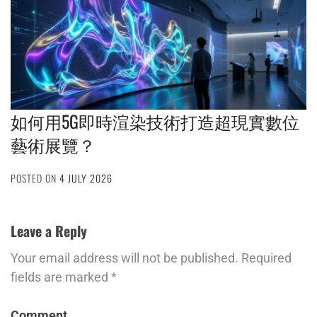
如何用5G即時渲染技術打造超現實數位
藝術展覽？
POSTED ON
4 JULY 2026
Leave a Reply
Your email address will not be published.
Required
fields are marked
*
Comment