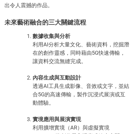
出令人震撼的作品。
未來藝術融合的三大關鍵流程
數據收集與分析
利用AI分析大量文化、藝術資料，挖掘潛
在的創作靈感，同時藉由5G快速傳輸，
讓資料交流無縫完成。
內容生成與互動設計
透過AI工具生成影像、音效或文字，並結
合5G的高速傳輸，製作沉浸式展演或互
動體驗。
實境應用與展演實現
利用擴增實境（AR）與虛擬實境