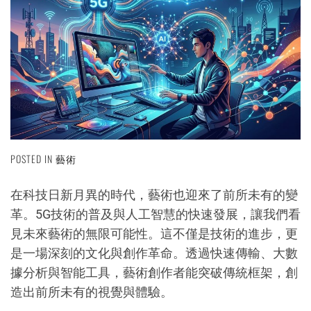
POSTED IN
藝術
在科技日新月異的時代，藝術也迎來了前所未有的變
革。5G技術的普及與人工智慧的快速發展，讓我們看
見未來藝術的無限可能性。這不僅是技術的進步，更
是一場深刻的文化與創作革命。透過快速傳輸、大數
據分析與智能工具，藝術創作者能突破傳統框架，創
造出前所未有的視覺與體驗。