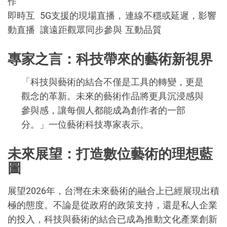
作
即時互
5G支援的現場直播，
連線不穩或延遲，影響
動直播
讓遠距觀眾同步參與
互動品質
專家之言：科技帶來的藝術新視界
「科技與藝術的結合不僅是工具的轉變，更是
觀念的革新。未來的藝術作品將更具沉浸感與
參與感，讓每個人都能成為創作者的一部
分。」一位藝術科技專家表示。
未來展望：打造數位藝術的理想藍
圖
展望2026年，台灣在未來藝術的融合上已經展現出積
極的態度。不論是從政府的政策支持，還是私人企業
的投入，科技與藝術的結合已成為推動文化產業創新