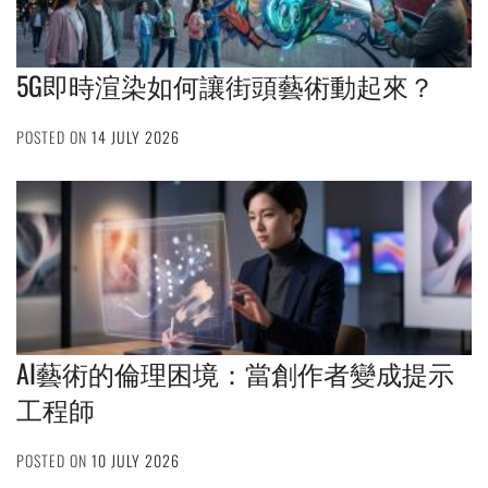
5G即時渲染如何讓街頭藝術動起來？
POSTED ON
14 JULY 2026
AI藝術的倫理困境：當創作者變成提示
工程師
POSTED ON
10 JULY 2026