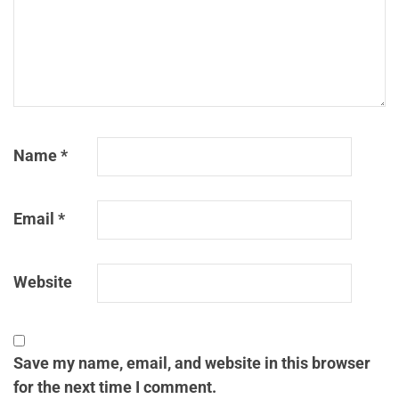
Name
*
Email
*
Website
Save my name, email, and website in this browser
for the next time I comment.