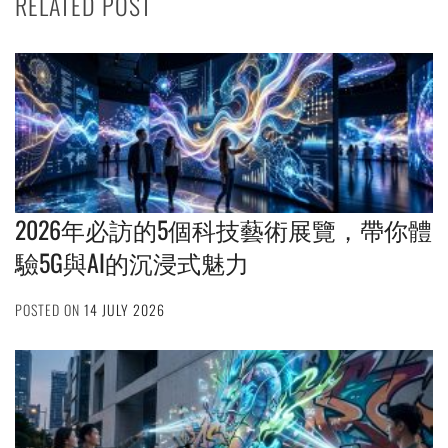
RELATED POST
2026年必訪的5個科技藝術展覽，帶你體
驗5G與AI的沉浸式魅力
POSTED ON
14 JULY 2026