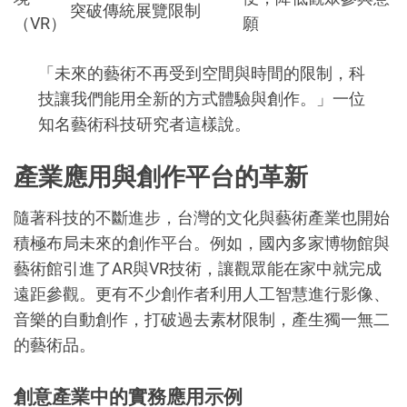
突破傳統展覽限制
（VR）
願
「未來的藝術不再受到空間與時間的限制，科
技讓我們能用全新的方式體驗與創作。」一位
知名藝術科技研究者這樣說。
產業應用與創作平台的革新
隨著科技的不斷進步，台灣的文化與藝術產業也開始
積極布局未來的創作平台。例如，國內多家博物館與
藝術館引進了AR與VR技術，讓觀眾能在家中就完成
遠距參觀。更有不少創作者利用人工智慧進行影像、
音樂的自動創作，打破過去素材限制，產生獨一無二
的藝術品。
創意產業中的實務應用示例