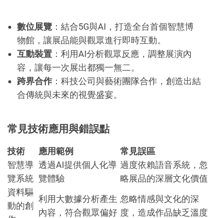
數位展覽
：結合5G與AI，打造全台首個智慧博
物館，讓展品能與觀眾進行即時互動。
互動裝置
：利用AI分析觀眾反應，調整展演內
容，讓每一次展出都獨一無二。
跨界合作
：科技公司與藝術團隊合作，創造出結
合傳統與未來的視覺盛宴。
常見技術應用與錯誤點
技術
應用範例
常見誤區
智慧導
透過AI提供個人化導
過度依賴語音系統，忽
覽系統
覽體驗
略展品的深層文化價值
資料驅
利用大數據分析產生
忽略情感與文化的深
動的創
內容，符合觀眾偏好
度，造成作品缺乏溫度