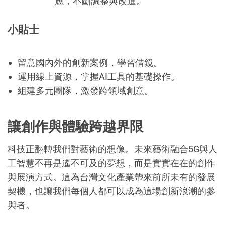
應，不斷調整與改進。
小貼士
留意國內外的創新案例，學習借鏡。
運用線上資源，掌握AI工具的基礎操作。
組建多元團隊，激發跨領域創意。
讓創作與體驗跨越界限
科技正翻轉我們對藝術的想像。未來藝術融合5G與人
工智慧不再是遙不可及的夢想，而是實實在在的創作
與展演方式。這為台灣文化產業帶來前所未有的發展
契機，也讓我們每個人都可以成為這場創新浪潮的參
與者。